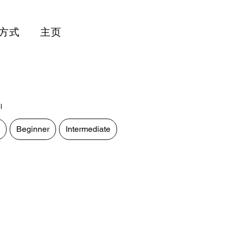
方式
主页
l
Beginner
Intermediate