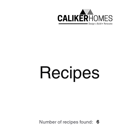
Recipes
Number of recipes found:
6